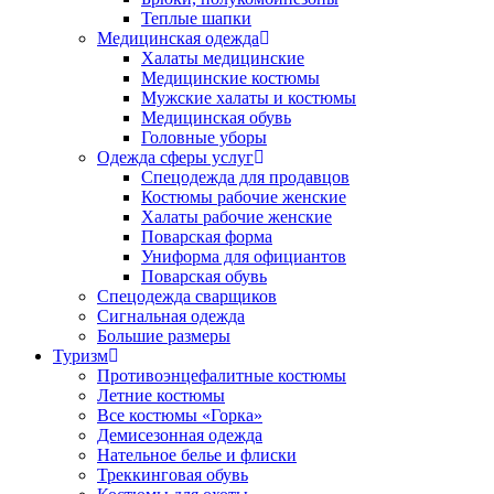
Теплые шапки
Медицинская одежда
Халаты медицинские
Медицинские костюмы
Мужские халаты и костюмы
Медицинская обувь
Головные уборы
Одежда сферы услуг
Спецодежда для продавцов
Костюмы рабочие женские
Халаты рабочие женские
Поварская форма
Униформа для официантов
Поварская обувь
Спецодежда сварщиков
Сигнальная одежда
Большие размеры
Туризм
Противоэнцефалитные костюмы
Летние костюмы
Все костюмы «Горка»
Демисезонная одежда
Нательное белье и флиски
Треккинговая обувь