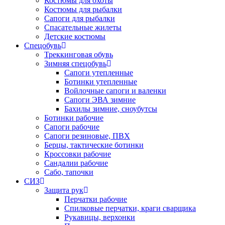
Костюмы для охоты
Костюмы для рыбалки
Сапоги для рыбалки
Спасательные жилеты
Детские костюмы
Спецобувь
Треккинговая обувь
Зимняя спецобувь
Сапоги утепленные
Ботинки утепленные
Войлочные сапоги и валенки
Сапоги ЭВА зимние
Бахилы зимние, сноубутсы
Ботинки рабочие
Сапоги рабочие
Сапоги резиновые, ПВХ
Берцы, тактические ботинки
Кроссовки рабочие
Сандалии рабочие
Сабо, тапочки
СИЗ
Защита рук
Перчатки рабочие
Спилковые перчатки, краги сварщика
Рукавицы, верхонки