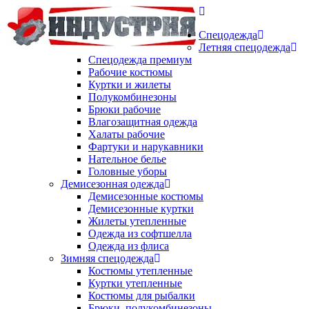
Спецодежда
Летняя спецодежда
Спецодежда премиум
Рабочие костюмы
Куртки и жилеты
Полукомбинезоны
Брюки рабочие
Влагозащитная одежда
Халаты рабочие
Фартуки и нарукавники
Нательное белье
Головные уборы
Демисезонная одежда
Демисезонные костюмы
Демисезонные куртки
Жилеты утепленные
Одежда из софтшелла
Одежда из флиса
Зимняя спецодежда
Костюмы утепленные
Куртки утепленные
Костюмы для рыбалки
Брюки, полукомбинезоны