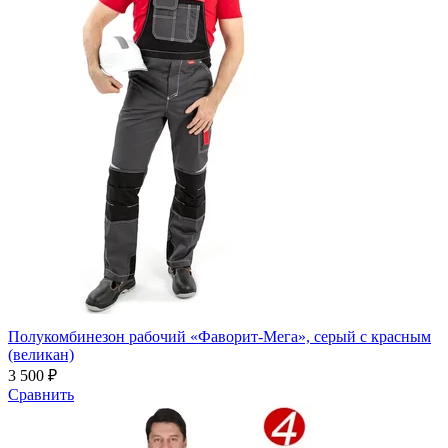
Полукомбинезон рабочий «Фаворит-Мега», серый с красным
(великан)
3 500 ₽
Сравнить