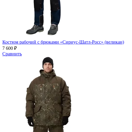
Костюм рабочий с брюками «Сириус-Шатл-Росс» (великан)
7 600 ₽
Сравнить