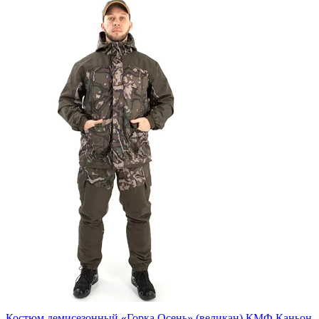
Костюм демисезонный «Горка Осень» (великан) КМФ Каньон