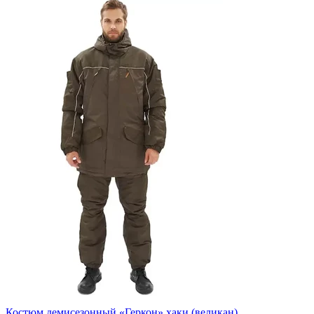
Костюм демисезонный «Геркон» хаки (великан)