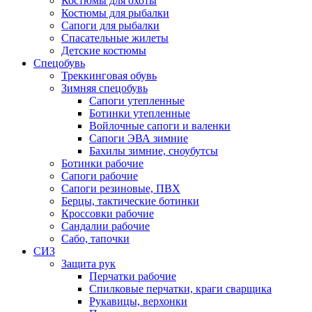
Костюмы для охоты
Костюмы для рыбалки
Сапоги для рыбалки
Спасательные жилеты
Детские костюмы
Спецобувь
Треккинговая обувь
Зимняя спецобувь
Сапоги утепленные
Ботинки утепленные
Войлочные сапоги и валенки
Сапоги ЭВА зимние
Бахилы зимние, сноубутсы
Ботинки рабочие
Сапоги рабочие
Сапоги резиновые, ПВХ
Берцы, тактические ботинки
Кроссовки рабочие
Сандалии рабочие
Сабо, тапочки
СИЗ
Защита рук
Перчатки рабочие
Спилковые перчатки, краги сварщика
Рукавицы, верхонки