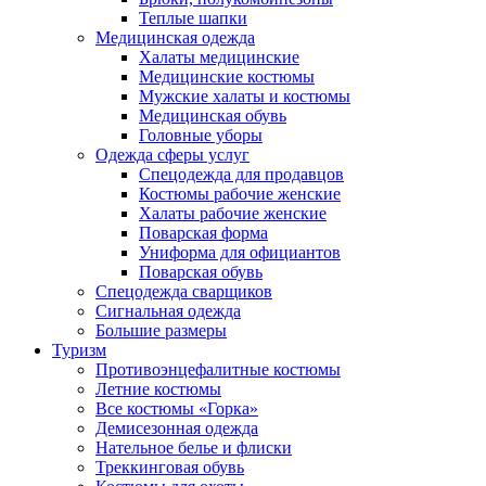
Теплые шапки
Медицинская одежда
Халаты медицинские
Медицинские костюмы
Мужские халаты и костюмы
Медицинская обувь
Головные уборы
Одежда сферы услуг
Спецодежда для продавцов
Костюмы рабочие женские
Халаты рабочие женские
Поварская форма
Униформа для официантов
Поварская обувь
Спецодежда сварщиков
Сигнальная одежда
Большие размеры
Туризм
Противоэнцефалитные костюмы
Летние костюмы
Все костюмы «Горка»
Демисезонная одежда
Нательное белье и флиски
Треккинговая обувь