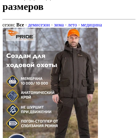
размеров
сезон:
Все
·
демисезон
·
зима
·
лето
·
медицина