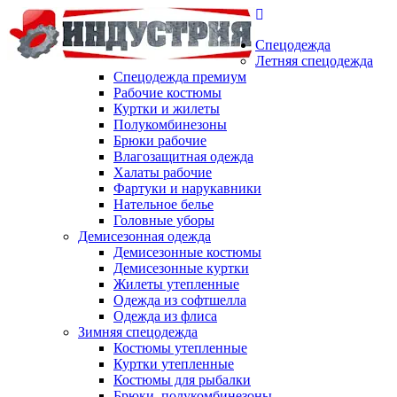
Спецодежда
Летняя спецодежда
Спецодежда премиум
Рабочие костюмы
Куртки и жилеты
Полукомбинезоны
Брюки рабочие
Влагозащитная одежда
Халаты рабочие
Фартуки и нарукавники
Нательное белье
Головные уборы
Демисезонная одежда
Демисезонные костюмы
Демисезонные куртки
Жилеты утепленные
Одежда из софтшелла
Одежда из флиса
Зимняя спецодежда
Костюмы утепленные
Куртки утепленные
Костюмы для рыбалки
Брюки, полукомбинезоны