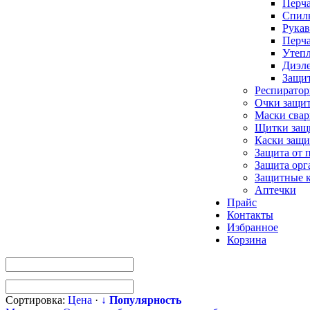
Перча
Спилк
Рукав
Перча
Утепл
Диэле
Защи
Респирато
Очки защи
Маски сва
Щитки защ
Каски защи
Защита от 
Защита орг
Защитные 
Аптечки
Прайс
Контакты
Избранное
Корзина
Сортировка:
Цена
·
↓ Популярность