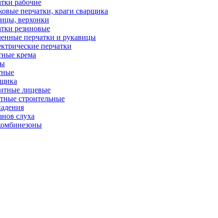
тки рабочие
овые перчатки, краги сварщика
ицы, верхонки
тки резиновые
енные перчатки и рукавицы
ктрические перчатки
тные крема
ры
тные
рщика
итные лицевые
тные строительные
падения
анов слуха
комбинезоны