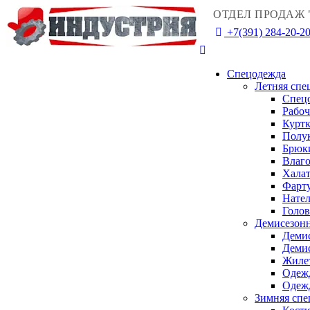
ОТДЕЛ ПРОДАЖ 
+7(391) 284-20-2
Спецодежда
Летняя спе
Спец
Рабо
Куртк
Полу
Брюк
Влаго
Халат
Фарту
Нател
Голо
Демисезонн
Деми
Деми
Жиле
Одежд
Одежд
Зимняя спе