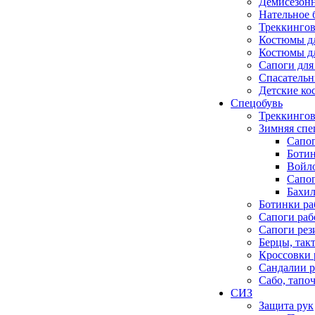
Демисезонн
Нательное 
Треккингов
Костюмы д
Костюмы д
Сапоги для
Спасатель
Детские к
Спецобувь
Треккингов
Зимняя спе
Сапо
Боти
Войло
Сапо
Бахил
Ботинки ра
Сапоги раб
Сапоги ре
Берцы, так
Кроссовки 
Сандалии р
Сабо, тапо
СИЗ
Защита рук