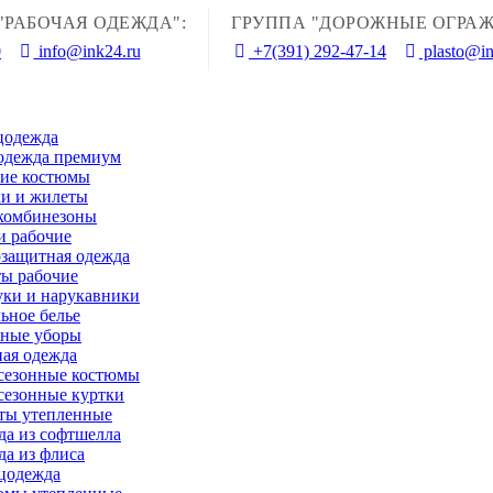
"РАБОЧАЯ ОДЕЖДА":
ГРУППА "ДОРОЖНЫЕ ОГРАЖ
0
info@ink24.ru
+7(391) 292-47-14
plasto@in
цодежда
одежда премиум
чие костюмы
и и жилеты
комбинезоны
и рабочие
защитная одежда
ы рабочие
ки и нарукавники
ьное белье
вные уборы
ая одежда
сезонные костюмы
сезонные куртки
ты утепленные
а из софтшелла
а из флиса
цодежда