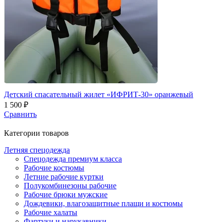
Детский спасательный жилет «ИФРИТ-30» оранжевый
1 500 ₽
Сравнить
Категории товаров
Летняя спецодежда
Спецодежда премиум класса
Рабочие костюмы
Летние рабочие куртки
Полукомбинезоны рабочие
Рабочие брюки мужские
Дождевики, влагозащитные плащи и костюмы
Рабочие халаты
Фартуки и нарукавники