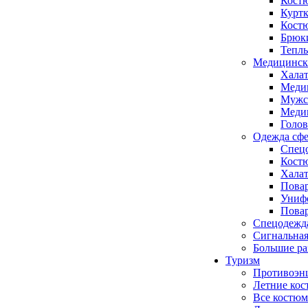
Кост
Куртк
Кост
Брюк
Тепл
Медицинск
Хала
Меди
Мужс
Медиц
Голо
Одежда сфе
Спецо
Кост
Халат
Повар
Униф
Повар
Спецодежд
Сигнальная
Большие р
Туризм
Противоэн
Летние ко
Все костюм