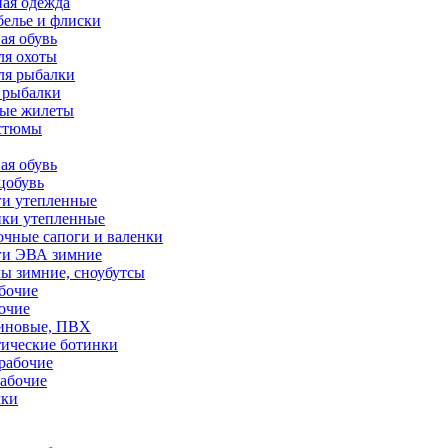
ая одежда
белье и флиски
ая обувь
ля охоты
ля рыбалки
 рыбалки
ные жилеты
остюмы
ая обувь
цобувь
ги утепленные
нки утепленные
чные сапоги и валенки
ги ЭВА зимние
ы зимние, сноубутсы
бочие
очие
зиновые, ПВХ
тические ботинки
рабочие
абочие
чки