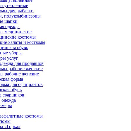
юмы утепленные
и утепленные
юмы для рыбалки
и, полукомбинезоны
ые шапки
ая одежда
ты медицинские
цинские костюмы
кие халаты и костюмы
инская обувь
вные уборы
ры услуг
дежда для продавцов
юмы рабочие женские
ы рабочие женские
ская форма
орма для официантов
ская обувь
а сварщиков
 одежда
азмеры
цефалитные костюмы
стюмы
ы «Горка»