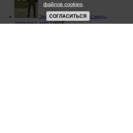
файлов cookies
.
СОГЛАСИТЬСЯ
Энцефалитный костюм «Сириус-
Антигнус», хаки
2 600 ₽
Адрес магазина
г.
Красноярск
,
ул. Калинина, 73д/4
пн-пт 9-18, сб, вс - выходной
Контакты
Отдел продаж "Рабочая одежда":
+7(391) 284-20-20
+7(391) 285-17-44
+7(391) 286-17-44
info@ink24.ru
Отдел продаж "Дорожные ограждения":
+7(391) 292-47-14
plasto@ink24.ru
Покупателям