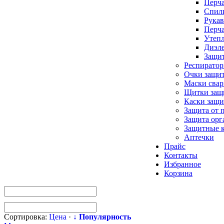
Перча
Спилк
Рукав
Перча
Утепл
Диэле
Защи
Респирато
Очки защи
Маски сва
Щитки защ
Каски защи
Защита от 
Защита орг
Защитные 
Аптечки
Прайс
Контакты
Избранное
Корзина
Сортировка:
Цена
·
↓ Популярность