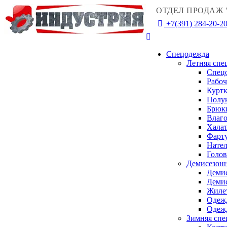
ОТДЕЛ ПРОДАЖ 
+7(391) 284-20-2
Спецодежда
Летняя спе
Спец
Рабо
Куртк
Полу
Брюк
Влаго
Халат
Фарту
Нател
Голо
Демисезонн
Деми
Деми
Жиле
Одежд
Одежд
Зимняя спе