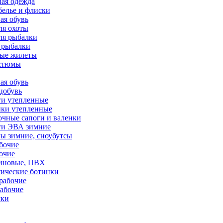
ая одежда
белье и флиски
ая обувь
ля охоты
ля рыбалки
 рыбалки
ные жилеты
остюмы
ая обувь
цобувь
ги утепленные
нки утепленные
чные сапоги и валенки
ги ЭВА зимние
ы зимние, сноубутсы
бочие
очие
зиновые, ПВХ
тические ботинки
рабочие
абочие
чки