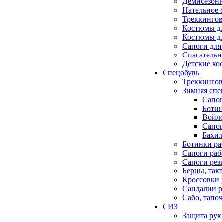
Демисезонн
Нательное 
Треккингов
Костюмы д
Костюмы д
Сапоги для
Спасатель
Детские к
Спецобувь
Треккингов
Зимняя спе
Сапо
Боти
Войло
Сапо
Бахил
Ботинки ра
Сапоги раб
Сапоги ре
Берцы, так
Кроссовки 
Сандалии р
Сабо, тапо
СИЗ
Защита рук