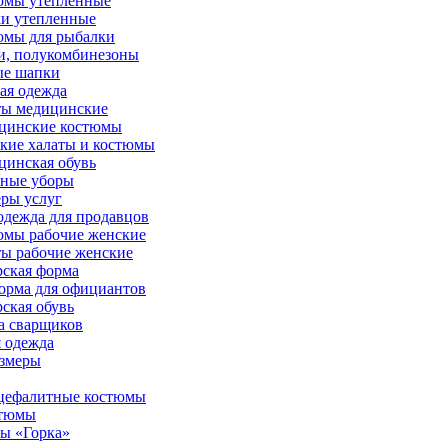
юмы утепленные
и утепленные
юмы для рыбалки
и, полукомбинезоны
ые шапки
ая одежда
ты медицинские
цинские костюмы
кие халаты и костюмы
инская обувь
вные уборы
ры услуг
дежда для продавцов
юмы рабочие женские
ы рабочие женские
ская форма
орма для официантов
ская обувь
а сварщиков
 одежда
азмеры
цефалитные костюмы
стюмы
ы «Горка»