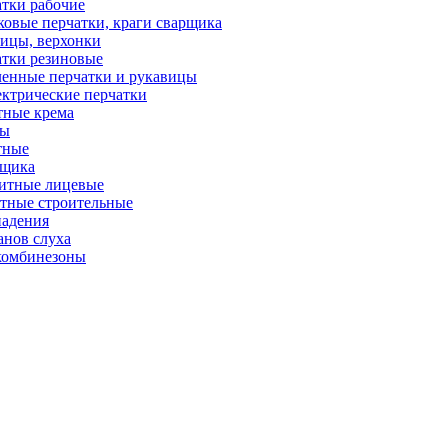
тки рабочие
овые перчатки, краги сварщика
ицы, верхонки
тки резиновые
енные перчатки и рукавицы
ктрические перчатки
тные крема
ры
тные
рщика
итные лицевые
тные строительные
падения
анов слуха
комбинезоны