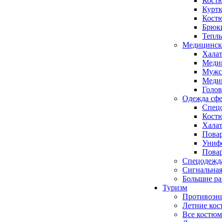
Кост
Куртк
Кост
Брюк
Тепл
Медицинск
Хала
Меди
Мужс
Медиц
Голо
Одежда сфе
Спецо
Кост
Халат
Повар
Униф
Повар
Спецодежд
Сигнальная
Большие р
Туризм
Противоэн
Летние ко
Все костюм