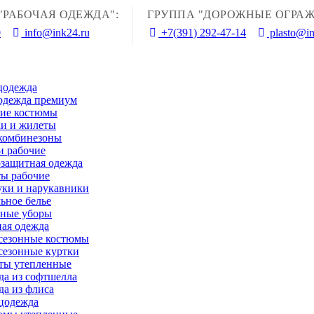
"РАБОЧАЯ ОДЕЖДА":
ГРУППА "ДОРОЖНЫЕ ОГРАЖ
0
info@ink24.ru
+7(391) 292-47-14
plasto@in
цодежда
одежда премиум
чие костюмы
и и жилеты
комбинезоны
и рабочие
защитная одежда
ы рабочие
ки и нарукавники
ьное белье
вные уборы
ая одежда
сезонные костюмы
сезонные куртки
ты утепленные
а из софтшелла
а из флиса
цодежда