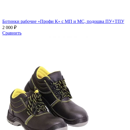
Ботинки рабочие «Профи К» с МП и МС, подошва ПУ+ТПУ
2 000 ₽
Сравнить