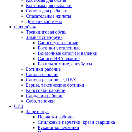
Костюмы для охоты
Костюмы для рыбалки
Сапоги для рыбалки
Спасательные жилеты
Детские костюмы
Спецобувь
Треккинговая обувь
Зимняя спецобувь
Сапоги утепленные
Ботинки утепленные
Войлочные сапоги и валенки
Сапоги ЭВА зимние
Бахилы зимние, сноубутсы
Ботинки рабочие
Сапоги рабочие
Сапоги резиновые, ПВХ
Берцы, тактические ботинки
Кроссовки рабочие
Сандалии рабочие
Сабо, тапочки
СИЗ
Защита рук
Перчатки рабочие
Спилковые перчатки, краги сварщика
Рукавицы, верхонки