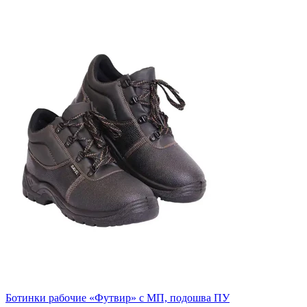
Ботинки рабочие «Футвир» с МП, подошва ПУ