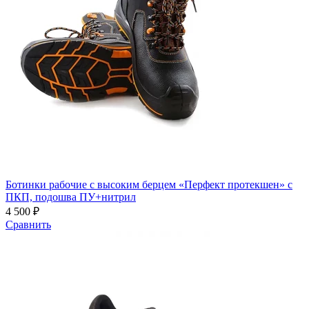
Ботинки рабочие с высоким берцем «Перфект протекшен» с
ПКП, подошва ПУ+нитрил
4 500 ₽
Сравнить