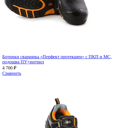
Ботинки сварщика «Перфект протекшен» с ПКП и МС,
подошва ПУ+нитрил
4 700 ₽
Сравнить