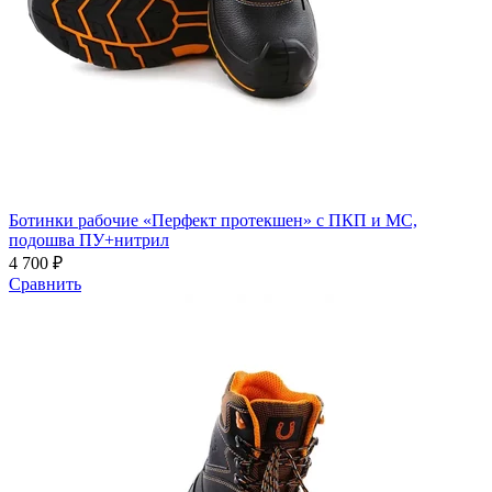
Ботинки рабочие «Перфект протекшен» с ПКП и МС,
подошва ПУ+нитрил
4 700 ₽
Сравнить