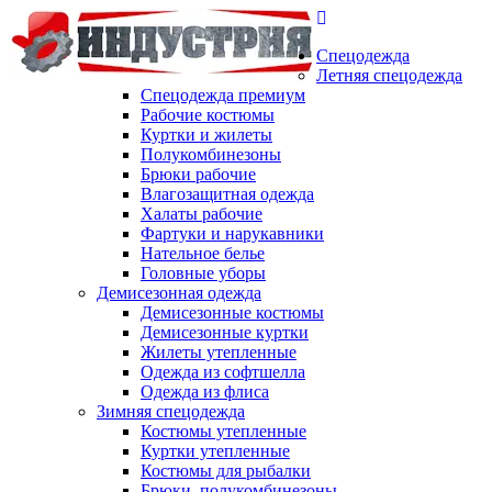
Спецодежда
Летняя спецодежда
Спецодежда премиум
Рабочие костюмы
Куртки и жилеты
Полукомбинезоны
Брюки рабочие
Влагозащитная одежда
Халаты рабочие
Фартуки и нарукавники
Нательное белье
Головные уборы
Демисезонная одежда
Демисезонные костюмы
Демисезонные куртки
Жилеты утепленные
Одежда из софтшелла
Одежда из флиса
Зимняя спецодежда
Костюмы утепленные
Куртки утепленные
Костюмы для рыбалки
Брюки, полукомбинезоны