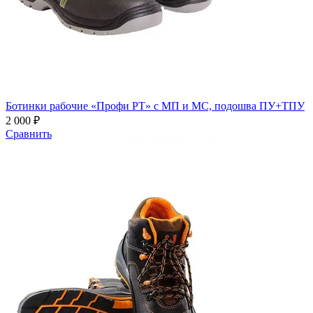
Ботинки рабочие «Профи РТ» с МП и МС, подошва ПУ+ТПУ
2 000 ₽
Сравнить