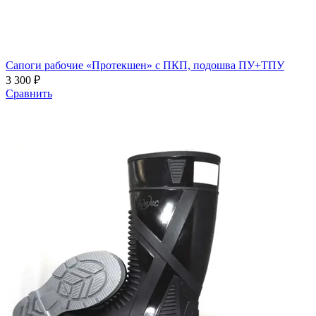
Сапоги рабочие «Протекшен» с ПКП, подошва ПУ+ТПУ
3 300 ₽
Сравнить