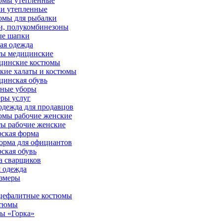
юмы утепленные
и утепленные
юмы для рыбалки
и, полукомбинезоны
ые шапки
ая одежда
ты медицинские
цинские костюмы
кие халаты и костюмы
инская обувь
вные уборы
ры услуг
дежда для продавцов
юмы рабочие женские
ы рабочие женские
ская форма
орма для официантов
ская обувь
а сварщиков
 одежда
азмеры
цефалитные костюмы
стюмы
ы «Горка»