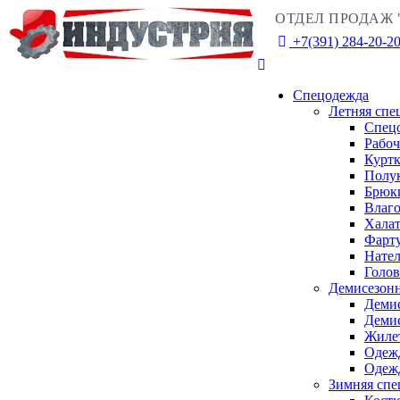
ОТДЕЛ ПРОДАЖ 
+7(391) 284-20-2
Спецодежда
Летняя спе
Спец
Рабо
Куртк
Полу
Брюк
Влаго
Халат
Фарту
Нател
Голо
Демисезонн
Деми
Деми
Жиле
Одежд
Одежд
Зимняя спе