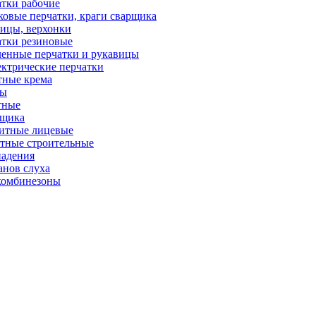
тки рабочие
овые перчатки, краги сварщика
ицы, верхонки
тки резиновые
енные перчатки и рукавицы
ктрические перчатки
тные крема
ры
тные
рщика
итные лицевые
тные строительные
падения
анов слуха
комбинезоны