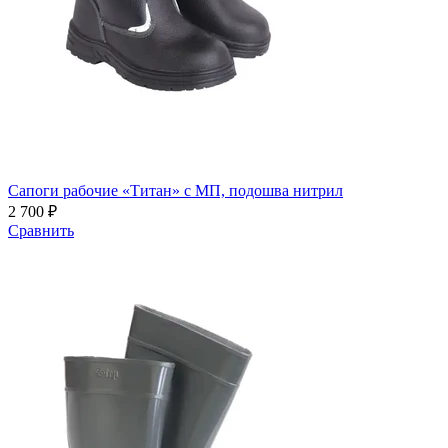
Сапоги рабочие «Титан» с МП, подошва нитрил
2 700 ₽
Сравнить