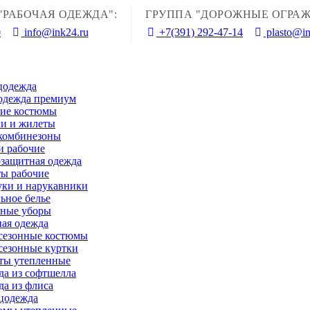
"РАБОЧАЯ ОДЕЖДА":
ГРУППА "ДОРОЖНЫЕ ОГРАЖ
0
info@ink24.ru
+7(391) 292-47-14
plasto@in
цодежда
одежда премиум
чие костюмы
и и жилеты
комбинезоны
и рабочие
защитная одежда
ы рабочие
ки и нарукавники
ьное белье
вные уборы
ая одежда
сезонные костюмы
сезонные куртки
ты утепленные
а из софтшелла
а из флиса
цодежда