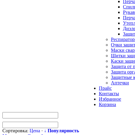
Перча
Спилк
Рукав
Перча
Утепл
Диэле
Защи
Респирато
Очки защи
Маски сва
Щитки защ
Каски защи
Защита от 
Защита орг
Защитные 
Аптечки
Прайс
Контакты
Избранное
Корзина
Сортировка:
Цена
·
↓ Популярность