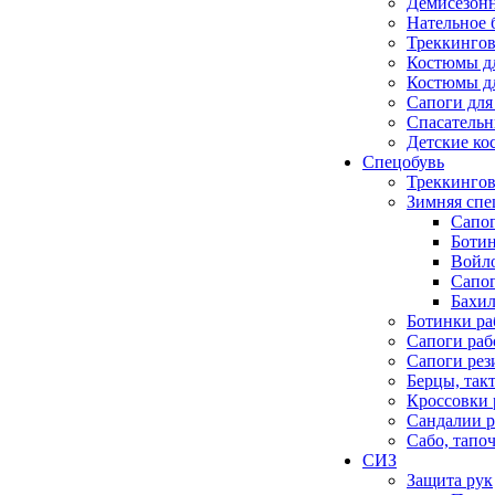
Демисезонн
Нательное 
Треккингов
Костюмы д
Костюмы д
Сапоги для
Спасатель
Детские к
Спецобувь
Треккингов
Зимняя спе
Сапо
Боти
Войло
Сапо
Бахил
Ботинки ра
Сапоги раб
Сапоги ре
Берцы, так
Кроссовки 
Сандалии р
Сабо, тапо
СИЗ
Защита рук