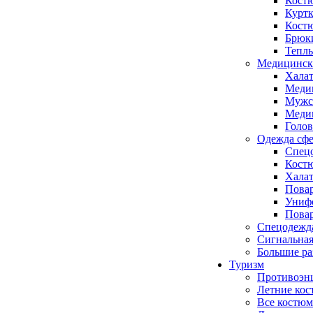
Кост
Куртк
Кост
Брюк
Тепл
Медицинск
Хала
Меди
Мужс
Медиц
Голо
Одежда сфе
Спецо
Кост
Халат
Повар
Униф
Повар
Спецодежд
Сигнальная
Большие р
Туризм
Противоэн
Летние ко
Все костюм