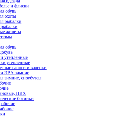
ая одежда
белье и флиски
ая обувь
ля охоты
ля рыбалки
 рыбалки
ные жилеты
остюмы
ая обувь
цобувь
ги утепленные
нки утепленные
чные сапоги и валенки
ги ЭВА зимние
ы зимние, сноубутсы
бочие
очие
зиновые, ПВХ
тические ботинки
рабочие
абочие
чки