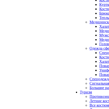
Кост
Куртк
Кост
Брюк
Тепл
Медицинск
Хала
Меди
Мужс
Медиц
Голо
Одежда сфе
Спецо
Кост
Халат
Повар
Униф
Повар
Спецодежд
Сигнальная
Большие р
Туризм
Противоэн
Летние ко
Все костюм