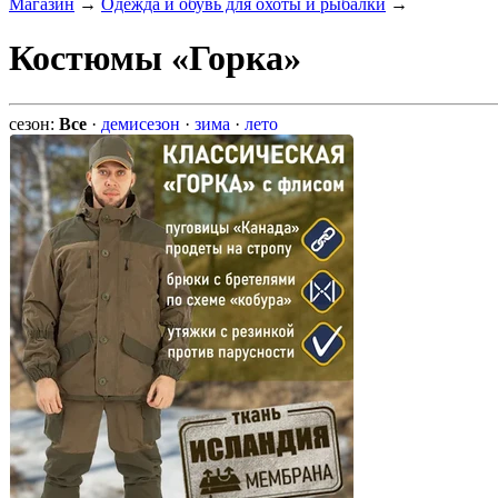
Магазин
→
Одежда и обувь для охоты и рыбалки
→
Костюмы «Горка»
сезон:
Все
·
демисезон
·
зима
·
лето