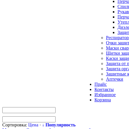
Перча
Спилк
Рукав
Перча
Утепл
Диэле
Защи
Респирато
Очки защи
Маски сва
Щитки защ
Каски защи
Защита от 
Защита орг
Защитные 
Аптечки
Прайс
Контакты
Избранное
Корзина
Сортировка:
Цена
·
↓ Популярность