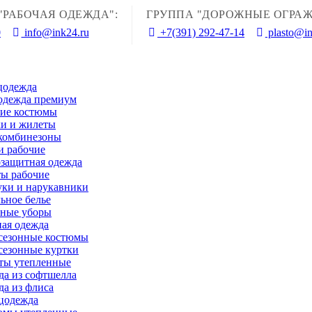
"РАБОЧАЯ ОДЕЖДА":
ГРУППА "ДОРОЖНЫЕ ОГРАЖ
0
info@ink24.ru
+7(391) 292-47-14
plasto@in
цодежда
одежда премиум
чие костюмы
и и жилеты
комбинезоны
и рабочие
защитная одежда
ы рабочие
ки и нарукавники
ьное белье
вные уборы
ая одежда
сезонные костюмы
сезонные куртки
ты утепленные
а из софтшелла
а из флиса
цодежда