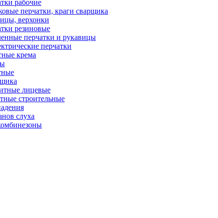
тки рабочие
овые перчатки, краги сварщика
ицы, верхонки
тки резиновые
енные перчатки и рукавицы
ктрические перчатки
тные крема
ры
тные
рщика
итные лицевые
тные строительные
падения
анов слуха
комбинезоны