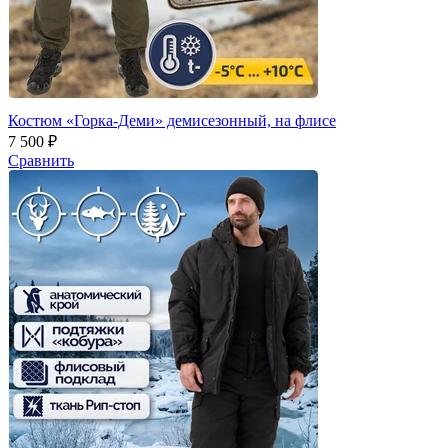
Костюм «Горка-Деми» демисезонный, на флисе
7 500 ₽
Сравнить