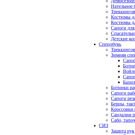
Демисезонн
Нательное 
Треккингов
Костюмы д
Костюмы д
Сапоги для
Спасатель
Детские к
Спецобувь
Треккингов
Зимняя спе
Сапо
Боти
Войло
Сапо
Бахил
Ботинки ра
Сапоги раб
Сапоги ре
Берцы, так
Кроссовки 
Сандалии р
Сабо, тапо
СИЗ
Защита рук