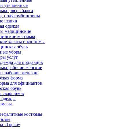
юмы утепленные
и утепленные
юмы для рыбалки
и, полукомбинезоны
ые шапки
ая одежда
ты медицинские
цинские костюмы
кие халаты и костюмы
инская обувь
вные уборы
ры услуг
дежда для продавцов
юмы рабочие женские
ы рабочие женские
ская форма
орма для официантов
ская обувь
а сварщиков
 одежда
азмеры
цефалитные костюмы
стюмы
ы «Горка»