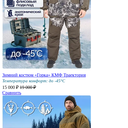
Зимний костюм «Горка» КМФ Траектория
Температура комфорт: до -45°С
15 000 ₽
19 000 ₽
Сравнить