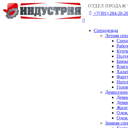
ОТДЕЛ ПРОДАЖ 
+7(391) 284-20-2
Спецодежда
Летняя спе
Спец
Рабо
Куртк
Полу
Брюк
Влаго
Халат
Фарту
Нател
Голо
Демисезонн
Деми
Деми
Жиле
Одежд
Одежд
Зимняя спе