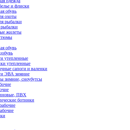
ая одежда
белье и флиски
ая обувь
ля охоты
ля рыбалки
 рыбалки
ные жилеты
остюмы
ая обувь
цобувь
ги утепленные
нки утепленные
чные сапоги и валенки
ги ЭВА зимние
ы зимние, сноубутсы
бочие
очие
зиновые, ПВХ
тические ботинки
рабочие
абочие
чки