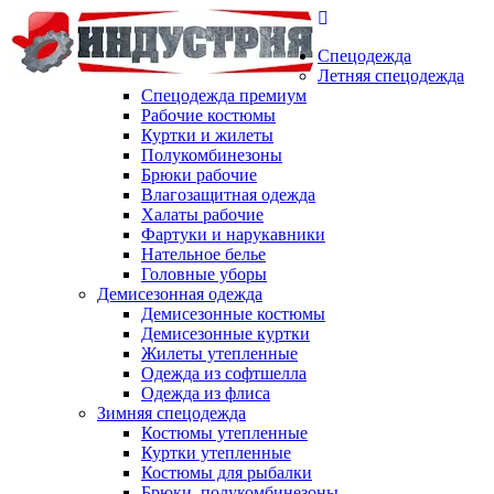
Спецодежда
Летняя спецодежда
Спецодежда премиум
Рабочие костюмы
Куртки и жилеты
Полукомбинезоны
Брюки рабочие
Влагозащитная одежда
Халаты рабочие
Фартуки и нарукавники
Нательное белье
Головные уборы
Демисезонная одежда
Демисезонные костюмы
Демисезонные куртки
Жилеты утепленные
Одежда из софтшелла
Одежда из флиса
Зимняя спецодежда
Костюмы утепленные
Куртки утепленные
Костюмы для рыбалки
Брюки, полукомбинезоны