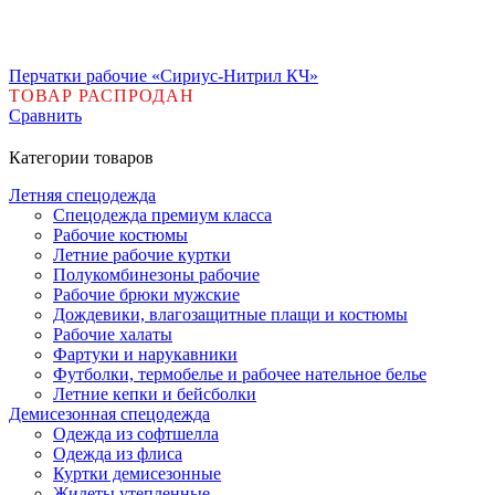
Перчатки рабочие «Сириус-Нитрил КЧ»
ТОВАР РАСПРОДАН
Сравнить
Категории товаров
Летняя спецодежда
Спецодежда премиум класса
Рабочие костюмы
Летние рабочие куртки
Полукомбинезоны рабочие
Рабочие брюки мужские
Дождевики, влагозащитные плащи и костюмы
Рабочие халаты
Фартуки и нарукавники
Футболки, термобелье и рабочее нательное белье
Летние кепки и бейсболки
Демисезонная спецодежда
Одежда из софтшелла
Одежда из флиса
Куртки демисезонные
Жилеты утепленные