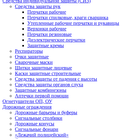
Средства индивидуальной защиты (СИЗ)
Средства защиты рук
Перчатки рабочие
Перчатки спилковые, краги сварщика
Утепленные рабочие перчатки и рукавицы
Верхонки рабочие
Перчатки резиновые
Диэлектрические перчатки
Защитные кремы
Респираторы
Очки защитные
Сварочные маски
Щитки защитные лицевые
Каски защитные строительные
Средства защиты от падения с высоты
Средства защиты органов слуха
Защитные комбинезоны
Аптечки первой помощи
Огнетушители ОП, ОУ
Дорожные ограждения
Дорожные барьеры и буферы
Сигнальные столбики
Дорожные конусы
Сигнальные фонари
«Лежачий полицейский»