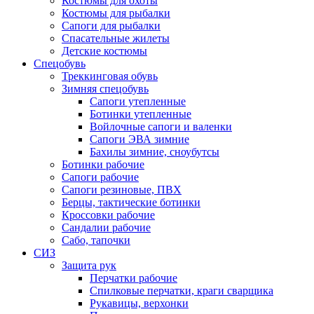
Костюмы для охоты
Костюмы для рыбалки
Сапоги для рыбалки
Спасательные жилеты
Детские костюмы
Спецобувь
Треккинговая обувь
Зимняя спецобувь
Сапоги утепленные
Ботинки утепленные
Войлочные сапоги и валенки
Сапоги ЭВА зимние
Бахилы зимние, сноубутсы
Ботинки рабочие
Сапоги рабочие
Сапоги резиновые, ПВХ
Берцы, тактические ботинки
Кроссовки рабочие
Сандалии рабочие
Сабо, тапочки
СИЗ
Защита рук
Перчатки рабочие
Спилковые перчатки, краги сварщика
Рукавицы, верхонки