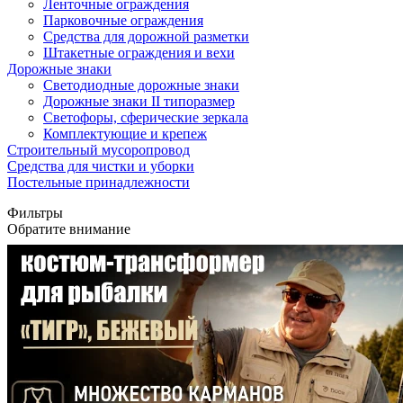
Ленточные ограждения
Парковочные ограждения
Средства для дорожной разметки
Штакетные ограждения и вехи
Дорожные знаки
Светодиодные дорожные знаки
Дорожные знаки II типоразмер
Светофоры, сферические зеркала
Комплектующие и крепеж
Строительный мусоропровод
Средства для чистки и уборки
Постельные принадлежности
Фильтры
Обратите внимание