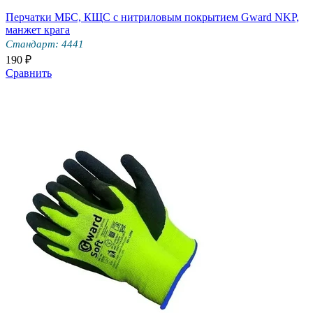
Перчатки МБС, КЩС с нитриловым покрытием Gward NKP,
манжет крага
Стандарт: 4441
190 ₽
Сравнить