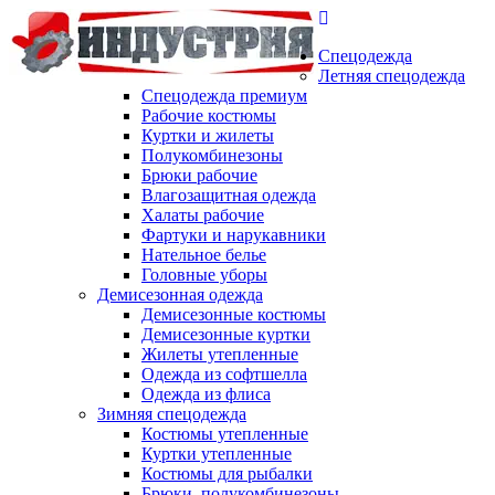
Спецодежда
Летняя спецодежда
Спецодежда премиум
Рабочие костюмы
Куртки и жилеты
Полукомбинезоны
Брюки рабочие
Влагозащитная одежда
Халаты рабочие
Фартуки и нарукавники
Нательное белье
Головные уборы
Демисезонная одежда
Демисезонные костюмы
Демисезонные куртки
Жилеты утепленные
Одежда из софтшелла
Одежда из флиса
Зимняя спецодежда
Костюмы утепленные
Куртки утепленные
Костюмы для рыбалки
Брюки, полукомбинезоны