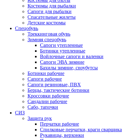
Костюмы для охоты
Костюмы для рыбалки
Сапоги для рыбалки
Спасательные жилеты
Детские костюмы
Спецобувь
Треккинговая обувь
Зимняя спецобувь
Сапоги утепленные
Ботинки утепленные
Войлочные сапоги и валенки
Сапоги ЭВА зимние
Бахилы зимние, сноубутсы
Ботинки рабочие
Сапоги рабочие
Сапоги резиновые, ПВХ
Берцы, тактические ботинки
Кроссовки рабочие
Сандалии рабочие
Сабо, тапочки
СИЗ
Защита рук
Перчатки рабочие
Спилковые перчатки, краги сварщика
Рукавицы, верхонки