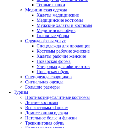
Теплые шапки
Медицинская одежда
Халаты медицинские
Медицинские костюмы
Мужские халаты и костюмы
Медицинская обувь
Головные уборы
Одежда сферы услуг
Спецодежда для продавцов
Костюмы рабочие женские
Халаты рабочие женские
Поварская форма
Униформа для официантов
Поварская обувь
Спецодежда сварщиков
Сигнальная одежда
Большие размеры
Туризм
Противоэнцефалитные костюмы
Летние костюмы
Все костюмы «Горка»
Демисезонная одежда
Нательное белье и флиски
Треккинговая обувь