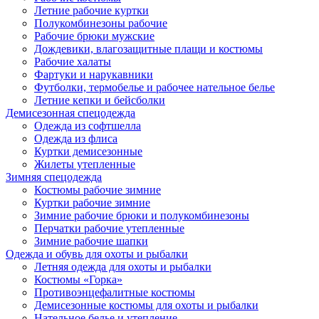
Летние рабочие куртки
Полукомбинезоны рабочие
Рабочие брюки мужские
Дождевики, влагозащитные плащи и костюмы
Рабочие халаты
Фартуки и нарукавники
Футболки, термобелье и рабочее нательное белье
Летние кепки и бейсболки
Демисезонная спецодежда
Одежда из софтшелла
Одежда из флиса
Куртки демисезонные
Жилеты утепленные
Зимняя спецодежда
Костюмы рабочие зимние
Куртки рабочие зимние
Зимние рабочие брюки и полукомбинезоны
Перчатки рабочие утепленные
Зимние рабочие шапки
Одежда и обувь для охоты и рыбалки
Летняя одежда для охоты и рыбалки
Костюмы «Горка»
Противоэнцефалитные костюмы
Демисезонные костюмы для охоты и рыбалки
Нательное белье и утепление