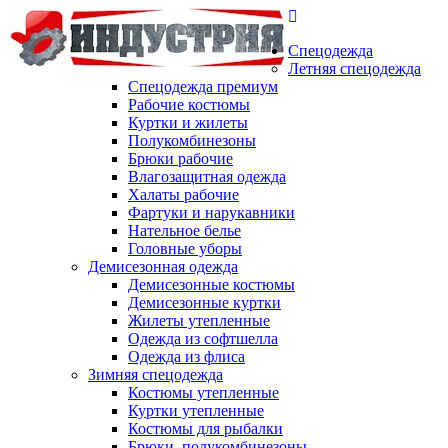
Спецодежда
Летняя спецодежда
Спецодежда премиум
Рабочие костюмы
Куртки и жилеты
Полукомбинезоны
Брюки рабочие
Влагозащитная одежда
Халаты рабочие
Фартуки и нарукавники
Нательное белье
Головные уборы
Демисезонная одежда
Демисезонные костюмы
Демисезонные куртки
Жилеты утепленные
Одежда из софтшелла
Одежда из флиса
Зимняя спецодежда
Костюмы утепленные
Куртки утепленные
Костюмы для рыбалки
Брюки, полукомбинезоны