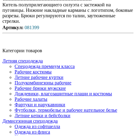
Китель полуприлегающиего силуэта с застежкой на
пуговицы. Нижние накладные карманы с логотипом, боковые
разрезы. Брюки регулируются по талии, заутюженные
стрелки.
Артикул
:
081399
Категории товаров
Летняя спецодежда
Спецодежда премиум класса
Рабочие костюмы
Летние рабочие куртки
Полукомбинезоны рабочие
Рабочие брюки мужские
Дождевики, влагозащитные плащи и костюмы
Рабочие халаты
Фартуки и нарукавники
Футболки, термобелье и рабочее нательное белье
Летние кепки и бейсболки
Демисезонная спецодежда
Одежда из софтшелла
Одежда из флиса