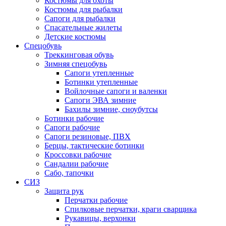
Костюмы для охоты
Костюмы для рыбалки
Сапоги для рыбалки
Спасательные жилеты
Детские костюмы
Спецобувь
Треккинговая обувь
Зимняя спецобувь
Сапоги утепленные
Ботинки утепленные
Войлочные сапоги и валенки
Сапоги ЭВА зимние
Бахилы зимние, сноубутсы
Ботинки рабочие
Сапоги рабочие
Сапоги резиновые, ПВХ
Берцы, тактические ботинки
Кроссовки рабочие
Сандалии рабочие
Сабо, тапочки
СИЗ
Защита рук
Перчатки рабочие
Спилковые перчатки, краги сварщика
Рукавицы, верхонки