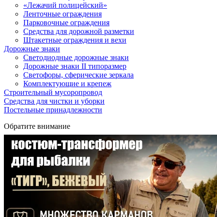
«Лежачий полицейский»
Ленточные ограждения
Парковочные ограждения
Средства для дорожной разметки
Штакетные ограждения и вехи
Дорожные знаки
Светодиодные дорожные знаки
Дорожные знаки II типоразмер
Светофоры, сферические зеркала
Комплектующие и крепеж
Строительный мусоропровод
Средства для чистки и уборки
Постельные принадлежности
Обратите внимание