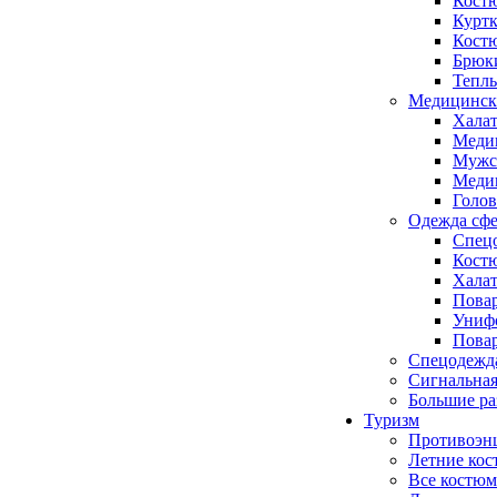
Кост
Куртк
Кост
Брюк
Тепл
Медицинск
Хала
Меди
Мужс
Медиц
Голо
Одежда сфе
Спецо
Кост
Халат
Повар
Униф
Повар
Спецодежд
Сигнальная
Большие р
Туризм
Противоэн
Летние ко
Все костюм