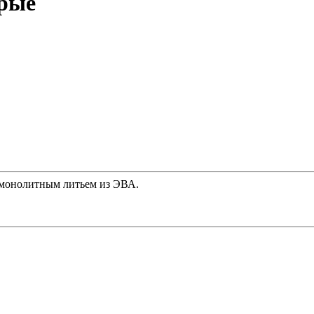
ерые
 монолитным литьем из ЭВА.