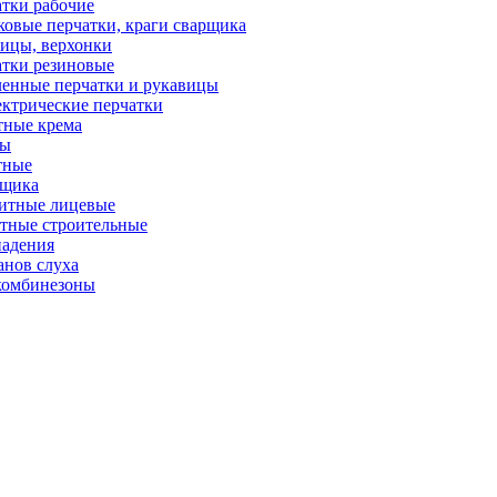
тки рабочие
овые перчатки, краги сварщика
ицы, верхонки
тки резиновые
енные перчатки и рукавицы
ктрические перчатки
тные крема
ры
тные
рщика
итные лицевые
тные строительные
падения
анов слуха
комбинезоны