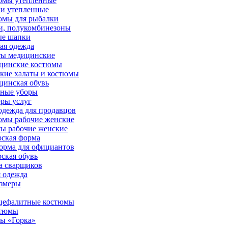
юмы утепленные
и утепленные
юмы для рыбалки
и, полукомбинезоны
ые шапки
ая одежда
ты медицинские
цинские костюмы
кие халаты и костюмы
инская обувь
вные уборы
ры услуг
дежда для продавцов
юмы рабочие женские
ы рабочие женские
ская форма
орма для официантов
ская обувь
а сварщиков
 одежда
азмеры
цефалитные костюмы
стюмы
ы «Горка»