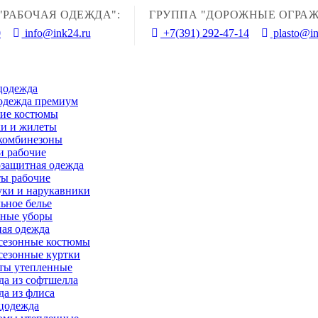
"РАБОЧАЯ ОДЕЖДА":
ГРУППА "ДОРОЖНЫЕ ОГРАЖ
0
info@ink24.ru
+7(391) 292-47-14
plasto@in
цодежда
одежда премиум
чие костюмы
и и жилеты
комбинезоны
и рабочие
защитная одежда
ы рабочие
ки и нарукавники
ьное белье
вные уборы
ая одежда
сезонные костюмы
сезонные куртки
ты утепленные
а из софтшелла
а из флиса
цодежда