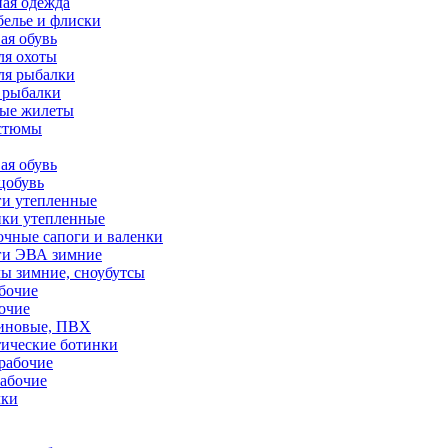
ая одежда
белье и флиски
ая обувь
ля охоты
ля рыбалки
 рыбалки
ные жилеты
остюмы
ая обувь
цобувь
ги утепленные
нки утепленные
чные сапоги и валенки
ги ЭВА зимние
ы зимние, сноубутсы
бочие
очие
зиновые, ПВХ
тические ботинки
рабочие
абочие
чки