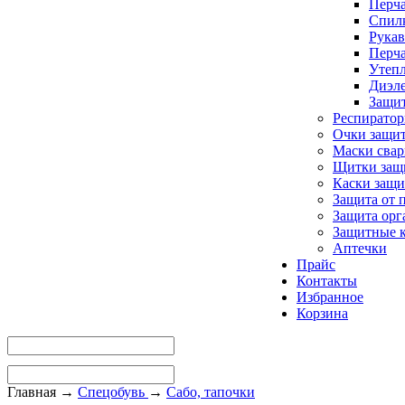
Перча
Спилк
Рукав
Перча
Утепл
Диэле
Защи
Респирато
Очки защи
Маски сва
Щитки защ
Каски защи
Защита от 
Защита орг
Защитные 
Аптечки
Прайс
Контакты
Избранное
Корзина
Главная
→
Спецобувь
→
Сабо, тапочки