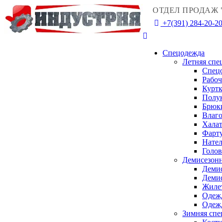
ОТДЕЛ ПРОДАЖ 
+7(391) 284-20-2
Спецодежда
Летняя спе
Спец
Рабо
Куртк
Полу
Брюк
Влаго
Халат
Фарту
Нател
Голо
Демисезонн
Деми
Деми
Жиле
Одежд
Одежд
Зимняя спе