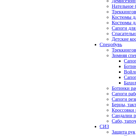
Демисезонн
Нательное 
Треккингов
Костюмы д
Костюмы д
Сапоги для
Спасатель
Детские к
Спецобувь
Треккингов
Зимняя спе
Сапо
Боти
Войло
Сапо
Бахил
Ботинки ра
Сапоги раб
Сапоги ре
Берцы, так
Кроссовки 
Сандалии р
Сабо, тапо
СИЗ
Защита рук