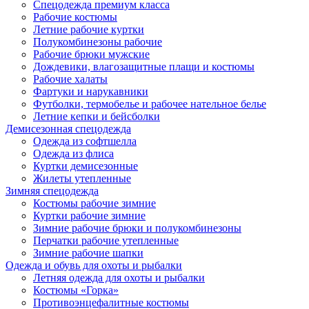
Спецодежда премиум класса
Рабочие костюмы
Летние рабочие куртки
Полукомбинезоны рабочие
Рабочие брюки мужские
Дождевики, влагозащитные плащи и костюмы
Рабочие халаты
Фартуки и нарукавники
Футболки, термобелье и рабочее нательное белье
Летние кепки и бейсболки
Демисезонная спецодежда
Одежда из софтшелла
Одежда из флиса
Куртки демисезонные
Жилеты утепленные
Зимняя спецодежда
Костюмы рабочие зимние
Куртки рабочие зимние
Зимние рабочие брюки и полукомбинезоны
Перчатки рабочие утепленные
Зимние рабочие шапки
Одежда и обувь для охоты и рыбалки
Летняя одежда для охоты и рыбалки
Костюмы «Горка»
Противоэнцефалитные костюмы