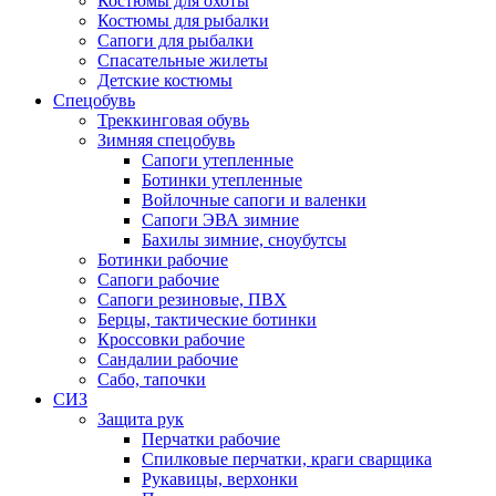
Костюмы для охоты
Костюмы для рыбалки
Сапоги для рыбалки
Спасательные жилеты
Детские костюмы
Спецобувь
Треккинговая обувь
Зимняя спецобувь
Сапоги утепленные
Ботинки утепленные
Войлочные сапоги и валенки
Сапоги ЭВА зимние
Бахилы зимние, сноубутсы
Ботинки рабочие
Сапоги рабочие
Сапоги резиновые, ПВХ
Берцы, тактические ботинки
Кроссовки рабочие
Сандалии рабочие
Сабо, тапочки
СИЗ
Защита рук
Перчатки рабочие
Спилковые перчатки, краги сварщика
Рукавицы, верхонки