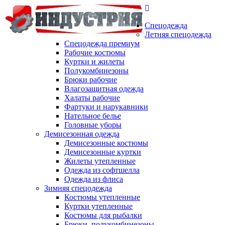
Спецодежда
Летняя спецодежда
Спецодежда премиум
Рабочие костюмы
Куртки и жилеты
Полукомбинезоны
Брюки рабочие
Влагозащитная одежда
Халаты рабочие
Фартуки и нарукавники
Нательное белье
Головные уборы
Демисезонная одежда
Демисезонные костюмы
Демисезонные куртки
Жилеты утепленные
Одежда из софтшелла
Одежда из флиса
Зимняя спецодежда
Костюмы утепленные
Куртки утепленные
Костюмы для рыбалки
Брюки, полукомбинезоны