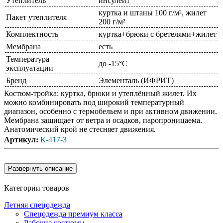
Утеплитель
инсулейт
куртка и штаны 100 г/м², жилет
Пакет утеплителя
200 г/м²
Комплектность
куртка+брюки с бретелями+жилет
Мембрана
есть
Температура
до -15°С
эксплуатации
Бренд
Элементаль (ИФРИТ)
Костюм-тройка: куртка, брюки и утеплённый жилет. Их
можно комбинировать под широкий температурный
диапазон, особенно с термобельем и при активном движении.
Мембрана защищает от ветра и осадков, паропроницаема.
Анатомический крой не стесняет движения.
Артикул
:
К-417-3
Категории товаров
Летняя спецодежда
Спецодежда премиум класса
Рабочие костюмы