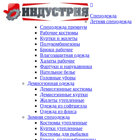
Спецодежда
Летняя спецодежда
Спецодежда премиум
Рабочие костюмы
Куртки и жилеты
Полукомбинезоны
Брюки рабочие
Влагозащитная одежда
Халаты рабочие
Фартуки и нарукавники
Нательное белье
Головные уборы
Демисезонная одежда
Демисезонные костюмы
Демисезонные куртки
Жилеты утепленные
Одежда из софтшелла
Одежда из флиса
Зимняя спецодежда
Костюмы утепленные
Куртки утепленные
Костюмы для рыбалки
Брюки, полукомбинезоны