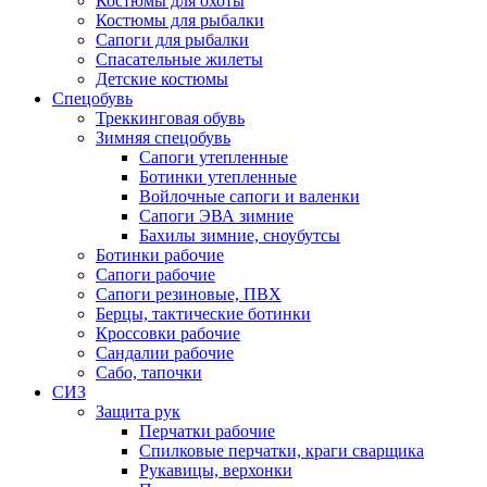
Костюмы для охоты
Костюмы для рыбалки
Сапоги для рыбалки
Спасательные жилеты
Детские костюмы
Спецобувь
Треккинговая обувь
Зимняя спецобувь
Сапоги утепленные
Ботинки утепленные
Войлочные сапоги и валенки
Сапоги ЭВА зимние
Бахилы зимние, сноубутсы
Ботинки рабочие
Сапоги рабочие
Сапоги резиновые, ПВХ
Берцы, тактические ботинки
Кроссовки рабочие
Сандалии рабочие
Сабо, тапочки
СИЗ
Защита рук
Перчатки рабочие
Спилковые перчатки, краги сварщика
Рукавицы, верхонки