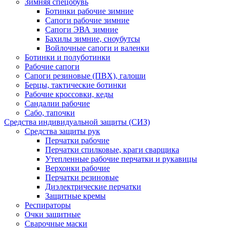
Зимняя спецобувь
Ботинки рабочие зимние
Сапоги рабочие зимние
Сапоги ЭВА зимние
Бахилы зимние, сноубутсы
Войлочные сапоги и валенки
Ботинки и полуботинки
Рабочие сапоги
Сапоги резиновые (ПВХ), галоши
Берцы, тактические ботинки
Рабочие кроссовки, кеды
Сандалии рабочие
Сабо, тапочки
Средства индивидуальной защиты (СИЗ)
Средства защиты рук
Перчатки рабочие
Перчатки спилковые, краги сварщика
Утепленные рабочие перчатки и рукавицы
Верхонки рабочие
Перчатки резиновые
Диэлектрические перчатки
Защитные кремы
Респираторы
Очки защитные
Сварочные маски